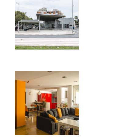
Apeadero de autobuses en
Roquetas de Mar. Almería
2006
Dirección de Obra
Proyectos
Vivienda
Reforma de piso en Ctra. de
la Sierra. Granada