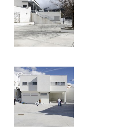
Sustitución parcial del CEIP
Nª Señora de las Nieves en
Trevelez, Granada.
2014
Dirección de Obra
Equipamiento
Sustitución y reforma de CPR
Alcolea-Fondón, Almería.